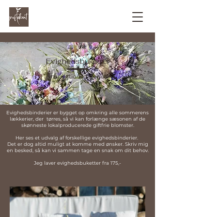
Evighedsbuketter
Inspirationsgallerier
Evighedsbinderier er bygget op omkring alle sommerens
lækkerier, der tørres, så vi kan forlænge sæsonen af de
skønneste lokalproducerede giftfrie blomster.
Her ses et udvalg af forskellige evighedsbinderier.
Det er dog altid muligt at komme med ønsker. Skriv mig
en besked, så kan vi sammen tage en snak om dit behov.
Jeg laver evighedsbuketter fra 175,-